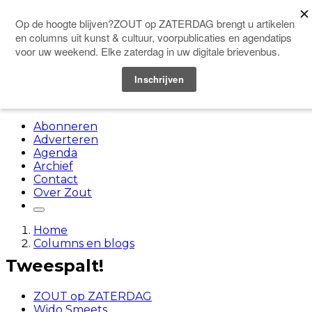
Doneer
Menu
Abonneren
Adverteren
Agenda
Archief
Contact
Over Zout
Home
Columns en blogs
Tweespalt!
ZOUT op ZATERDAG
Wido Smeets