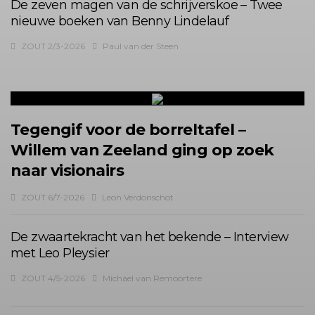
De zeven magen van de schrijverskoe – Twee
nieuwe boeken van Benny Lindelauf
ZOUT 2/3-2026
Paul van der Steen
Tegengif voor de borreltafel –
Willem van Zeeland ging op zoek
naar visionairs
ZOUT 6/7-2026
Leon Verdonschot
De zwaartekracht van het bekende – Interview
met Leo Pleysier
ZOUT 4/5-2026
Michael van Remoortere