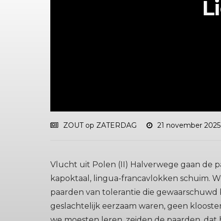
L
ZOUT op ZATERDAG
21 november 2025
Vlucht uit Polen (II) Halverwege gaan de 
kapoktaal, lingua-francavlokken schuim. We
paarden van tolerantie die gewaarschuwd b
geslachtelijk eerzaam waren, geen klooste
we moesten leren, zeiden de paarden, dat h