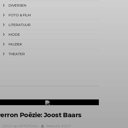
DIVERSEN
FOTO & FILM
LITERATUUR
MODE
MUZIEK
THEATER
erron Poëzie: Joost Baars
ZOUT op ZATERDAG
Redactie ZOUT