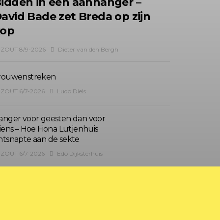
idden in een aanhanger –
avid Bade zet Breda op zijn
kop
ZOUT 8/9-2026
Dieter van den Bergh
rouwenstreken
ZOUT 6/7-2026
Ludo Diels
anger voor geesten dan voor
liens – Hoe Fiona Lutjenhuis
ntsnapte aan de sekte
ZOUT 6/7-2026
Edo Dijksterhuis