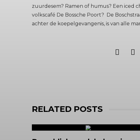
zuurdesem? Ramen of humus? Een iced chai l
volkscafé De Bossche Poort? De Boschstraat 
achter de koepelgevangenis, is van alle mark
RELATED POSTS