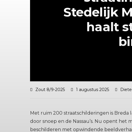
Stedelijk
haalt s
b
Zout 8/9-2025
1 augustus 2025
Diete
Met ruim 200 straatschilderingen is Bred
door snoep en de Nassau’s. Nu opent het 
beschilderen met opwindende beeldverhale