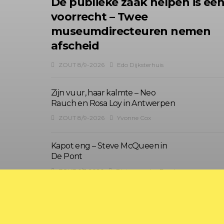
De publieke zaak helpen is ee
voorrecht – Twee
museumdirecteuren nemen
afscheid
ZOUT 8/9-2026
Edo Dijksterhuis
Zijn vuur, haar kalmte – Neo
Rauch en Rosa Loy in Antwerpen
ZOUT 8/9-2026
Yvonne Cox
Kapot eng – Steve McQueen in
De Pont
ZOUT 6/7-2026
Dieter van den Bergh
?>