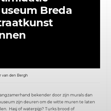
 Museum Breda
traatkunst
innen
r van den Bergh
a langzamerhand bekender door zijn murals dan
museum zijn deuren om de witte muren te laten
n. Hasj of waterpijp? Turks brood of