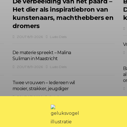
n
De verbeelding van het paard –
B
Het dier als inspiratiebron van
D
kunstenaars, machthebbers en
dromers
ZOUT 8/9-2026
Ludo Diels
V
De materie spreekt – Malina
Suliman in Maastricht
ZOUT 8/9-2026
Ludo Diels
B
a
o
Twee vrouwen – Iedereen wil
mooier, strakker, jeugdiger
ZOUT 6/7-2026
Rob Schoonen