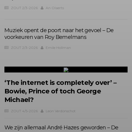
ZOUT 2/3-2026
An Olaerts
Muziek opent de poort naar het gevoel – De
voorkeuren van Roy Bemelmans
ZOUT 2/3-2026
Emile Hollman
‘The internet is completely over’ –
Bowie, Prince of toch George
Michael?
ZOUT 4/5-2026
Leon Verdonschot
We zijn allemaal André Hazes geworden – De