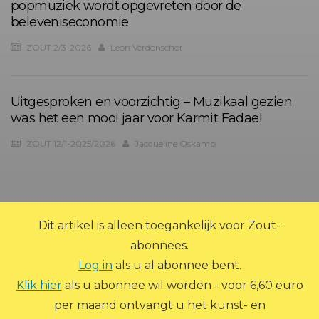
popmuziek wordt opgevreten door de
beleveniseconomie
ZOUT 2/3-2026
Leon Verdonschot
Uitgesproken en voorzichtig – Muzikaal gezien
was het een mooi jaar voor Karmit Fadael
ZOUT 12/1-2025/2026
Jacqueline Oskamp
?>
Dit artikel is alleen toegankelijk voor Zout-
abonnees.
Log in
als u al abonnee bent.
Klik hier
als u abonnee wil worden - voor 6,60 euro
per maand ontvangt u het kunst- en
© 2026 Zout Magazine. Alle rechten voorbehouden.