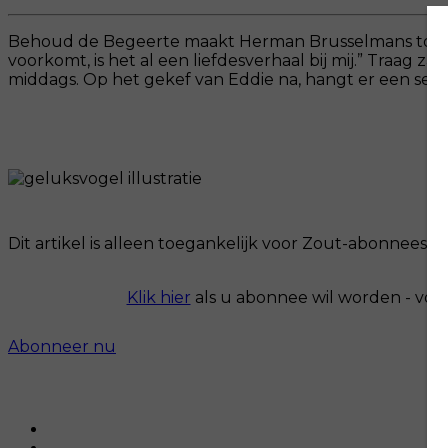
Behoud de Begeerte maakt Herman Brusselmans tot them
voorkomt, is het al een liefdesverhaal bij mij.” Traag z
middags. Op het gekef van Eddie na, hangt er een serene
Dit artikel is alleen toegankelijk voor Zout-abonnees.
Klik hier
als u abonnee wil worden - voo
Abonneer nu