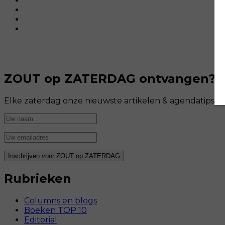
ZOUT op ZATERDAG ontvangen?
Elke zaterdag onze nieuwste artikelen & agendatips i
Rubrieken
Columns en blogs
Boeken TOP 10
Editorial