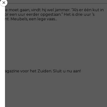
e moet gaan, vindt hij wel jammer. “Als er één kut in
rvoor een uur eerder opgestaan.” Het is drie uur ’s
ent. Meubels, een lege vaas...
magazine voor het Zuiden. Sluit u nu aan!