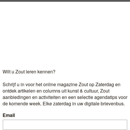
a van Saint Amour 2017. Dat het allemaal over de liefd
akt Herman Brusselmans op zijn bank. “Ik ben speciaal hie
 rust in zijn minimalistisch ingerichte bovenwoning in G
Log in
als u al abonnee bent.
r 6,60 euro per maand ontvangt u het kunst- en cultuur