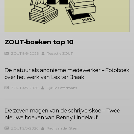
ZOUT-boeken top 10
ZOUT 8/9-2026
Redactie ZOUT
De natuur als anonieme medewerker – Fotoboek
over het werk van Lex ter Braak
ZOUT 4/5-2026
Cyrille Offermans
De zeven magen van de schrijverskoe – Twee
nieuwe boeken van Benny Lindelauf
ZOUT 2/3-2026
Paul van der Steen