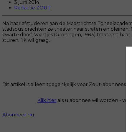
3 juni 2014
Redactie ZOUT
Na haar afstuderen aan de Maastrichtse Toneelacade
stadsbus brachten ze theater naar straten en pleinen.
zwarte doos’. Vaartjes (Groningen, 1983) trakteert ha
sturen. “Ik wil graag...
Dit artikel is alleen toegankelijk voor Zout-abonnees.
Klik hier
als u abonnee wil worden - voo
Abonneer nu