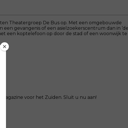
denten Theatergroep De Bus op. Met een omgebouwde
 in een gevangenis of een asielzoekerscentrum dan in ‘d
 met een koptelefoon op door de stad of een woonwijk te
magazine voor het Zuiden. Sluit u nu aan!