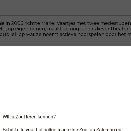
mie in 2006 richtte Mariël Vaartjes met twee medestu
 Nu, op eigen benen, maakt ze nog steeds liever theater
ar publiek op wat ze noemt actieve hoorspelen door het
Log in
als u al abonnee bent.
r 6,60 euro per maand ontvangt u het kunst- en cultuur