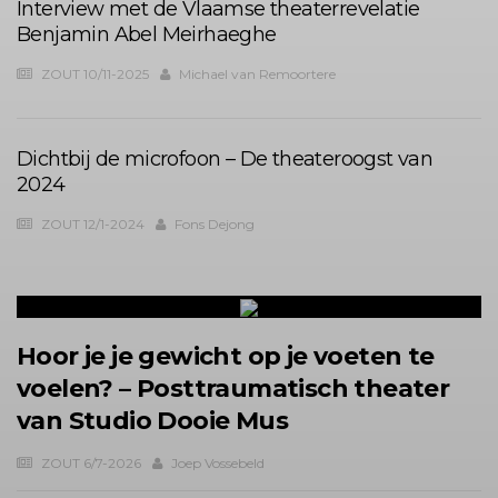
Interview met de Vlaamse theaterrevelatie
Benjamin Abel Meirhaeghe
ZOUT 10/11-2025
Michael van Remoortere
Dichtbij de microfoon – De theateroogst van
2024
ZOUT 12/1-2024
Fons Dejong
Hoor je je gewicht op je voeten te
voelen? – Posttraumatisch theater
van Studio Dooie Mus
ZOUT 6/7-2026
Joep Vossebeld