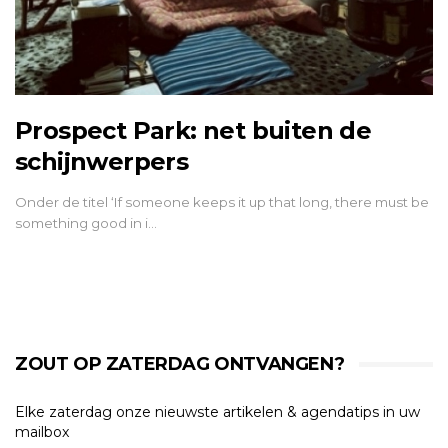
Prospect Park: net buiten de
schijnwerpers
Onder de titel ‘If someone keeps it up that long, there must be
something good in i…
ZOUT OP ZATERDAG ONTVANGEN?
Elke zaterdag onze nieuwste artikelen & agendatips in uw
mailbox