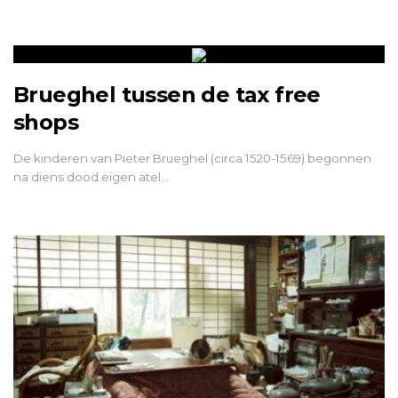
Brueghel tussen de tax free
shops
De kinderen van Pieter Brueghel (circa 1520-1569) begonnen
na diens dood eigen atel…