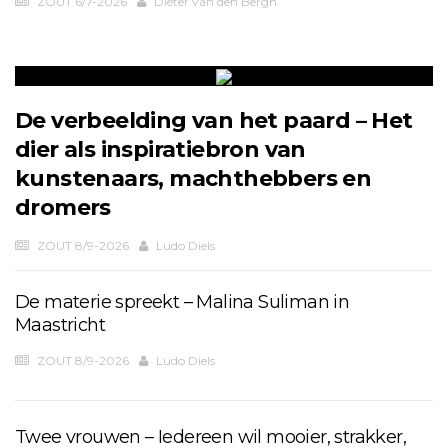
ZOUT 6/7-2026
Dieter van den Bergh
De verbeelding van het paard – Het
dier als inspiratiebron van
kunstenaars, machthebbers en
dromers
ZOUT 8/9-2026
Ludo Diels
De materie spreekt – Malina Suliman in
Maastricht
ZOUT 8/9-2026
Ludo Diels
Twee vrouwen – Iedereen wil mooier, strakker,