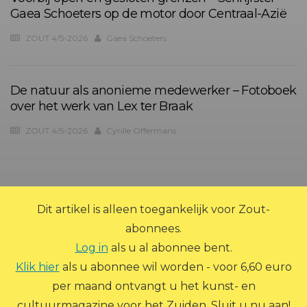
Gaea Schoeters op de motor door Centraal-Azië
ZOUT 4/5-2026
Gaea Schoeters
De natuur als anonieme medewerker – Fotoboek
over het werk van Lex ter Braak
ZOUT 4/5-2026
Cyrille Offermans
?>
Dit artikel is alleen toegankelijk voor Zout-
abonnees.
Log in
als u al abonnee bent.
Klik hier
als u abonnee wil worden - voor 6,60 euro
per maand ontvangt u het kunst- en
© 2026 Zout Magazine. Alle rechten voorbehouden.
cultuurmagazine voor het Zuiden. Sluit u nu aan!