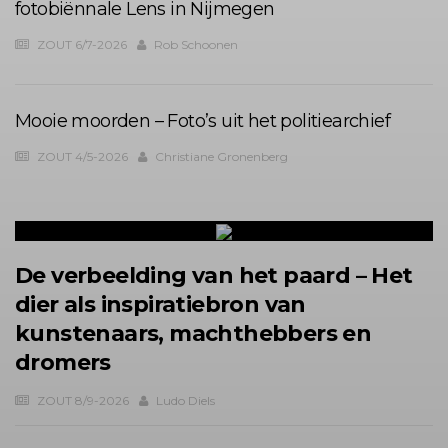
fotobiënnale Lens in Nijmegen
ZOUT 6/7-2026
Rob Schoonen
Mooie moorden – Foto’s uit het politiearchief
ZOUT 4/5-2026
Christiane Gronenberg
De verbeelding van het paard – Het
dier als inspiratiebron van
kunstenaars, machthebbers en
dromers
ZOUT 8/9-2026
Ludo Diels