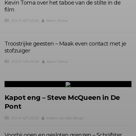
Kevin Toma over het taboe van de stilte in de
film
ZOUT 6/7-2026
Kevin Toma
Troostrijke geesten – Maak even contact met je
stofzuiger
ZOUT 4/5-2026
Kevin Toma
Kapot eng – Steve McQueen in De
Pont
ZOUT 6/7-2026
Dieter van den Bergh
Voorbij open en gesloten grenzen – Schrijfster