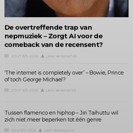
De overtreffende trap van
nepmuziek – Zorgt AI voor de
comeback van de recensent?
ZOUT 8/9-2026
Leon Verdonschot
‘The internet is completely over’ – Bowie, Prince
of toch George Michael?
ZOUT 4/5-2026
Leon Verdonschot
Tussen flamenco en hiphop – Jiri Taihuttu wil
zich niet meer beperken tot één genre
Zout 8/9-2025
Leon Verdonschot