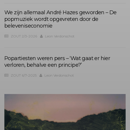
We zijn allemaal André Hazes geworden – De
popmuziek wordt opgevreten door de
beleveniseconomie
ZOUT 2/3-2026
Leon Verdonschot
Popartiesten weren pers – ‘Wat gaat er hier
verloren, behalve een principe?’
ZOUT 6/7-2025
Leon Verdonschot