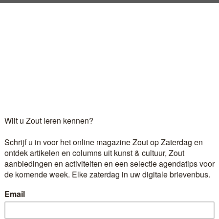
 een stad die altijd het beste in muzikanten naar boven h
 artiest in kwestie de stad überhaupt heeft kunnen vin
tsers toch al doen, een eigenschap die ik als aanhanger
Log in
als u al abonnee bent.
r 6,60 euro per maand ontvangt u het kunst- en cultuur