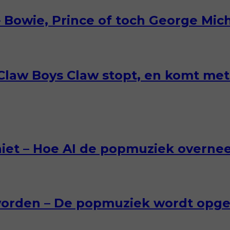
 – Bowie, Prince of toch George Mic
-Claw Boys Claw stopt, en komt m
 niet – Hoe AI de popmuziek overne
worden – De popmuziek wordt opge