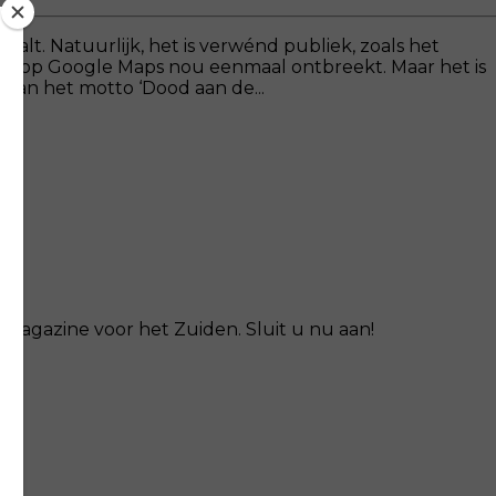
aalt. Natuurlijk, het is verwénd publiek, zoals het
den op Google Maps nou eenmaal ontbreekt. Maar het is
 van het motto ‘Dood aan de...
magazine voor het Zuiden. Sluit u nu aan!