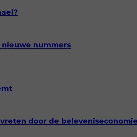
hael?
et nieuwe nummers
emt
vreten door de beleveniseconomi