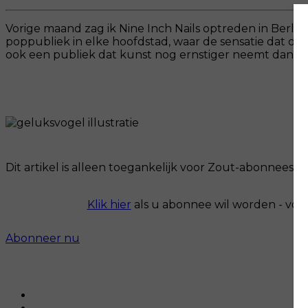
Vorige maand zag ik Nine Inch Nails optreden in Berlijn,
poppubliek in elke hoofdstad, waar de sensatie dat de
ook een publiek dat kunst nog ernstiger neemt dan Dui
Dit artikel is alleen toegankelijk voor Zout-abonnees.
Klik hier
als u abonnee wil worden - voo
Abonneer nu