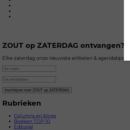
ZOUT op ZATERDAG ontvangen?
Elke zaterdag onze nieuwste artikelen & agendatips i
Rubrieken
Columns en blogs
Boeken TOP 10
Editorial