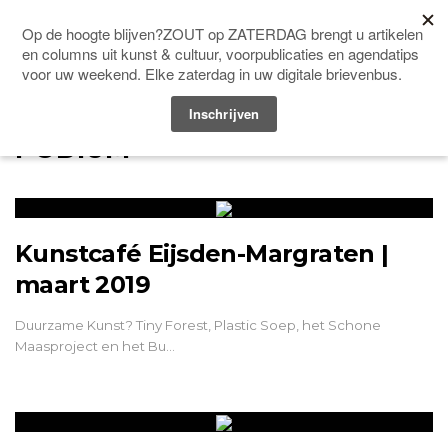
Men
HOME
UITGAVE: ZL-03-MAART-2019 PODIUM
UITGAVE: ZL-03-MAART-2019
PODIUM
Kunstcafé Eijsden-Margraten |
maart 2019
Duurzame Kunst? Tiny Forest, Plastic Soep, het Schone
Maasproject en het Bu…