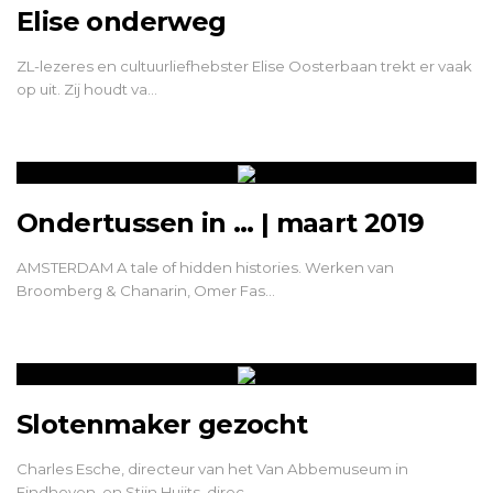
Elise onderweg
ZL-lezeres en cultuurliefhebster Elise Oosterbaan trekt er vaak
op uit. Zij houdt va…
Ondertussen in … | maart 2019
AMSTERDAM A tale of hidden histories. Werken van
Broomberg & Chanarin, Omer Fas…
Slotenmaker gezocht
Charles Esche, directeur van het Van Abbemuseum in
Eindhoven, en Stijn Huijts, direc…