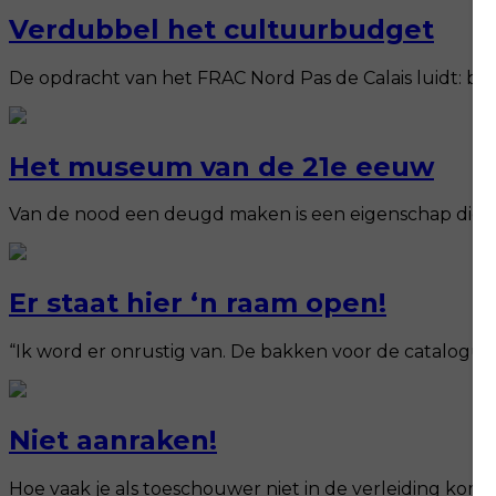
Verdubbel het cultuurbudget
De opdracht van het FRAC Nord Pas de Calais luidt: br
Het museum van de 21e eeuw
Van de nood een deugd maken is een eigenschap die alt
Er staat hier ‘n raam open!
“Ik word er onrustig van. De bakken voor de catalogus
Niet aanraken!
Hoe vaak je als toeschouwer niet in de verleiding komt