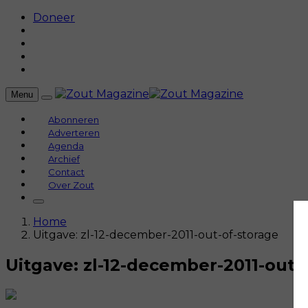
Doneer
Menu
Abonneren
Adverteren
Agenda
Archief
Contact
Over Zout
Home
Uitgave: zl-12-december-2011-out-of-storage
Uitgave: zl-12-december-2011-out-