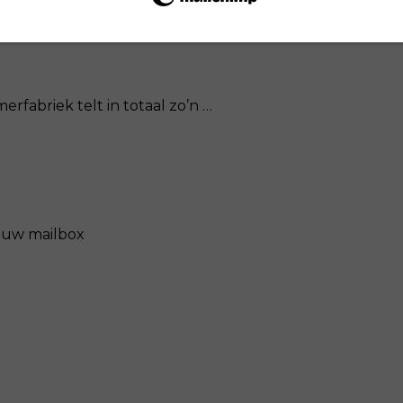
rfabriek telt in totaal zo’n …
n uw mailbox