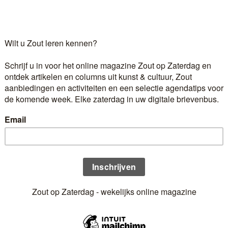
eng kunst en cultuur in de regi…
ijd al sterk ontwikkeld was in…
bladen, de koffiehoek met de le…
 om, heel even maar, je vinger…