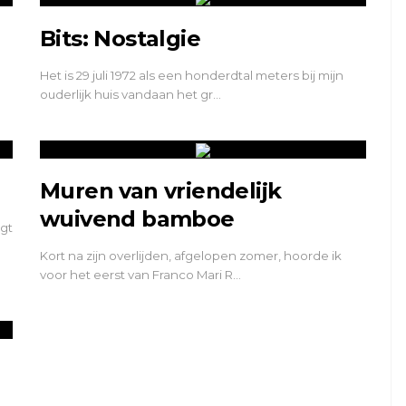
Bits: Nostalgie
Het is 29 juli 1972 als een honderdtal meters bij mijn
ouderlijk huis vandaan het gr…
Muren van vriendelijk
wuivend bamboe
gt
Kort na zijn overlijden, afgelopen zomer, hoorde ik
voor het eerst van Franco Mari R…