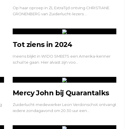
Op haar oproep in ZL ExtraTijd ontving CHRISTIANE
GRONENBERG van Zuiderlucht-lezers …
Tot ziens in 2024
Ineens blijkt in WIDO SMEETS een Amerika-kenner
schuil te gaan. Hier alvast zijn voo…
Mercy John bij Quarantalks
ig
Zuiderlucht-medewerker Leon Verdonschot ontvangt
iedere zondagavond om 20:30 uur een…