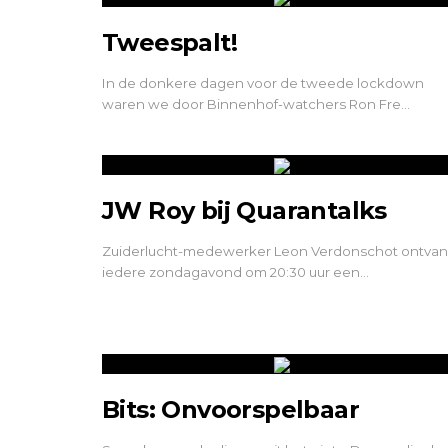
Tweespalt!
In de donkere dagen voor de tweede lockdown
waren we door Binnenhof-watchers Ron Fre…
JW Roy bij Quarantalks
Zuiderlucht-medewerker Leon Verdonschot ontvan
iedere zondagavond om 20:30 uur een…
Bits: Onvoorspelbaar