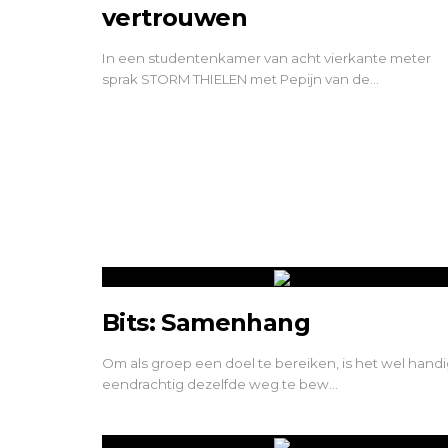
vertrouwen
In een studentenkamer van acht vierkante meter
sprak STORM THIELEN met Pepijn van de…
Bits: Samenhang
Om als groep een doel te bereiken, is het wel hand
eendrachtig dezelfde weg te bew…