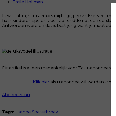
Emile Hollman
Ik wil dat mijn luisteraars mij begrijpen >> Er is veel 
haar kinderen spelen viool. Ze rondde net een eerste 
Antwerpen werd en dat is best jong want je moet een bee
Dit artikel is alleen toegankelijk voor Zout-abonnees.
Klik hier
als u abonnee wil worden - voo
Abonneer nu
Tags:
Lisanne Soeterbroek