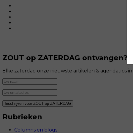
ZOUT op ZATERDAG ontvangen?
Elke zaterdag onze nieuwste artikelen & agendatips i
Rubrieken
Columns en blogs