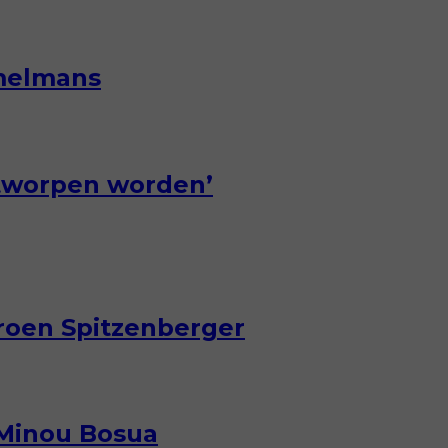
emelmans
ntworpen worden’
eroen Spitzenberger
 Minou Bosua