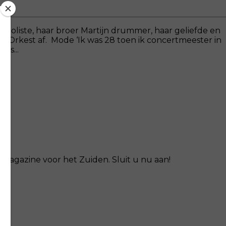
is violiste, haar broer Martijn drummer, haar geliefde en
h Orkest af. Mode ‘Ik was 28 toen ik concertmeester in
ls...
magazine voor het Zuiden. Sluit u nu aan!