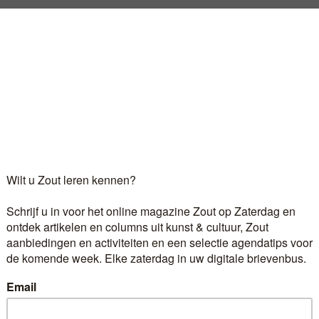
muziek in het leven van Lisanne Soeterbroek. Haar moeder 
deel van een fotoserie van het Nederlands Philharmonisc
tje de baas van het orkest spelen. In België kom ik op a
Log in
als u al abonnee bent.
r 6,60 euro per maand ontvangt u het kunst- en cultuur