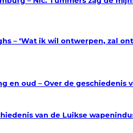
imburg – Nic. Tummers zag de mijn
hs – ‘Wat ik wil ontwerpen, zal o
 jong en oud – Over de geschiedenis
chiedenis van de Luikse wapenindu