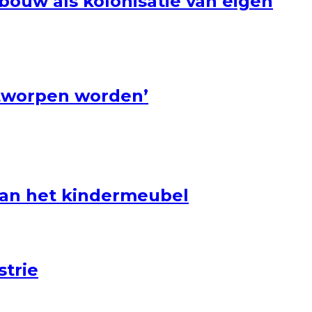
bouw als kolonisatie van eigen
ntworpen worden’
 van het kindermeubel
strie