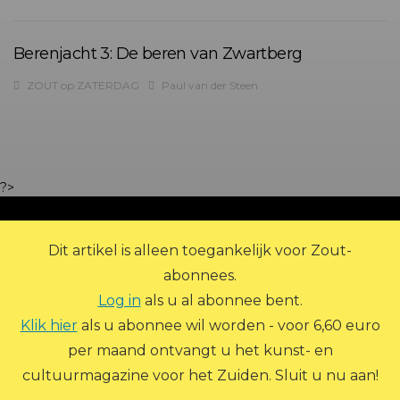
Berenjacht 3: De beren van Zwartberg
ZOUT op ZATERDAG
Paul van der Steen
?>
Dit artikel is alleen toegankelijk voor Zout-
abonnees.
Log in
als u al abonnee bent.
Klik hier
als u abonnee wil worden - voor 6,60 euro
per maand ontvangt u het kunst- en
© 2026 Zout Magazine. Alle rechten voorbehouden.
cultuurmagazine voor het Zuiden. Sluit u nu aan!