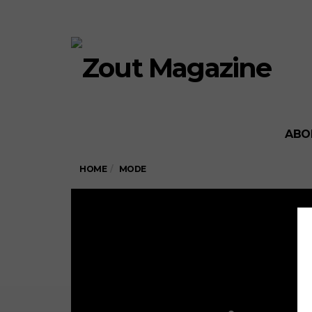
ABO
HOME
MODE