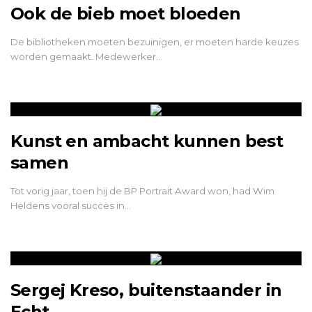
Ook de bieb moet bloeden
De bibliotheken moeten bezuinigen, er moeten harde keuzes
worden gemaakt. Medewerker…
Kunst en ambacht kunnen best
samen
Tot vorig jaar, toen hij de BP Portrait Award won, had Wim
Heldens vooral succes in…
Sergej Kreso, buitenstaander in
Echt