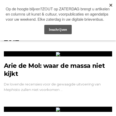
Men
HOME
UITGAVE: ZL-2-FEBRUARI-2012
UITGAVE: ZL-2-FEBRUARI-
2012
Arie de Mol: waar de massa niet
kijkt
De lovende recensies voor de gewaagde uitvoering van
Mephisto zullen niet voorkomen …