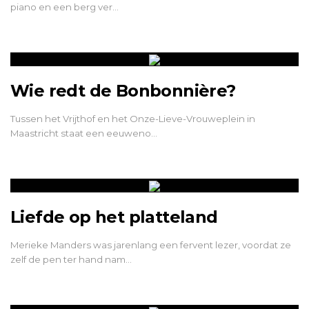
piano en een berg ver…
Wie redt de Bonbonnière?
Tussen het Vrijthof en het Onze-Lieve-Vrouweplein in
Maastricht staat een eeuweno…
Liefde op het platteland
Merieke Manders was jarenlang een fervent lezer, voordat ze
zelf de pen ter hand nam…