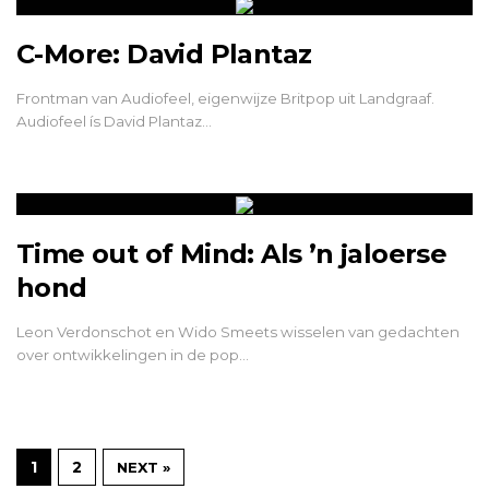
C-More: David Plantaz
Frontman van Audiofeel, eigenwijze Britpop uit Landgraaf.
Audiofeel ís David Plantaz…
Time out of Mind: Als ’n jaloerse
hond
Leon Verdonschot en Wido Smeets wisselen van gedachten
over ontwikkelingen in de pop…
1
2
NEXT »