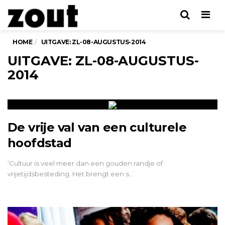
Men
HOME
UITGAVE: ZL-08-AUGUSTUS-2014
UITGAVE: ZL-08-AUGUSTUS-
2014
De vrije val van een culturele
hoofdstad
‘Cultuur is veel meer dan een gouden randje of
vrijetijdsbesteding. Het brengt een s…