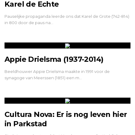
Karel de Echte
Pauselijke propaganda leerde ons dat Karel de Grote (742-814)
in 800 door de paus na…
Appie Drielsma (1937-2014)
Beeldhouwer Appie Drielsma maakte in 1991 voor de
synagoge van Meerssen (1851) een m…
Cultura Nova: Er is nog leven hier
in Parkstad