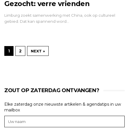
Gezocht: verre vrienden
Limburg zoekt samenwerking met China, ook op cultureel
gebied. Dat kan spannend word…
1
2
NEXT »
ZOUT OP ZATERDAG ONTVANGEN?
Elke zaterdag onze nieuwste artikelen & agendatips in uw
mailbox