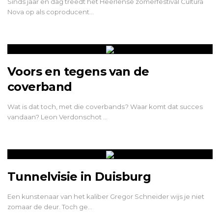
Sinds jaar en dag treedt het Heerlense zomerfestival Cultura
Nova op als coproducent…
Voors en tegens van de
coverband
Wat is dat toch, met die coverbands? Waar komt dat succes
vandaan? Leon Verdonschot …
Tunnelvisie in Duisburg
Een kunstenaar van het kaliber Gregor Schneider wijs je niet
zomaar de deur. Toch ge…