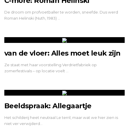
C-more: Roman Helinski
De droom om profvoetballer te worden, sneefde. Dus werd
Roman Helinski (Nuth, 1983) …
van de vloer: Alles moet leuk zijn
Ze staat met haar voorstelling Verdrietfabriek op
zomerfestivals – op locatie voelt …
Beeldspraak: Allegaartje
Het schilderij heet neutraal Le terril, maar wat we hier zien is
niet ver verwijderd…