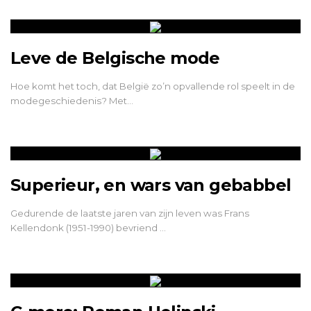
Leve de Belgische mode
Hoe komt het toch, dat België zo’n opvallende rol speelt in de
modegeschiedenis? Met…
Superieur, en wars van gebabbel
Gedurende de laatste jaren van zijn leven was Frans
Kellendonk (1951-1990) bevriend …