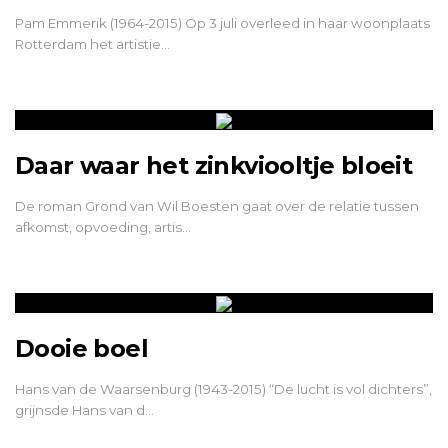
Pam Emmerik (1964-2015) Op 3 juli overleed in haar woonplaats
Rotterdam het artistie…
Daar waar het zinkviooltje bloeit
De roman Grond van Wil Boesten gaat over de relatie tussen
afkomst, opvoeding, artis…
Dooie boel
Hans van de Waarsenburg (1943-2015) “De lucht is vol dichters”,
grijnsde Hans van d…