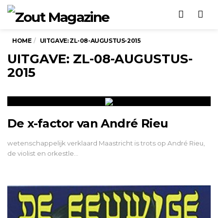
Men
HOME
UITGAVE: ZL-08-AUGUSTUS-2015
UITGAVE: ZL-08-AUGUSTUS-
2015
De x-factor van André Rieu
wetenschappelijk verklaard Maastricht is trots op André Rieu,
de violist en orkestle…