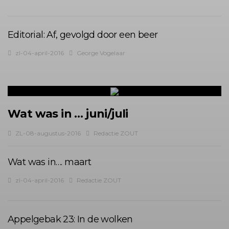
Editorial: Af, gevolgd door een beer
zl-04-april-2016
George Vogelaar
Wat was in … juni/juli
ZL-08-augustus-2016
Redactie ZOUT
Wat was in…. maart
zl-04-april-2016
Redactie ZOUT
Appelgebak 23: In de wolken