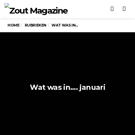
Men
HOME
RUBRIEKEN
WAT WAS IN...
Wat was in…. januari