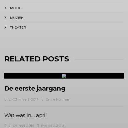
MODE
MUZIEK
THEATER
RELATED POSTS
De eerste jaargang
zl-03-maart-2017
Emile Hollman
Wat was in…. april
zl-05-mei-2016
Redactie ZOUT