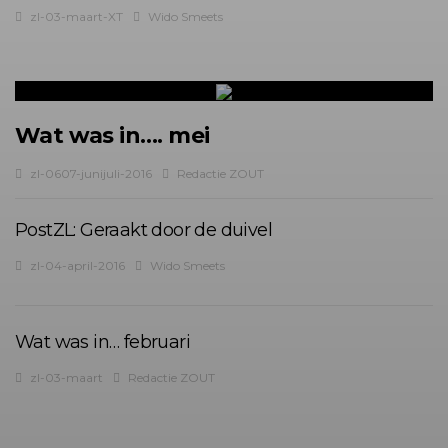
zl-03-maart-XT
Wido Smeets
Wat was in…. mei
zl-0607-junijuli-2016
Redactie ZOUT
PostZL: Geraakt door de duivel
zl-04-april-2016
Wido Smeets
Wat was in… februari
zl-03-maart
Redactie ZOUT