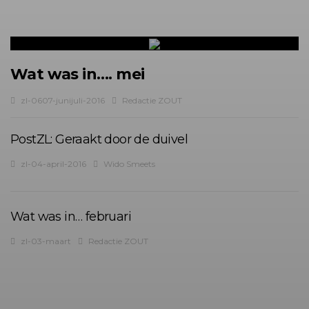
Wat was in…. mei
zl-0607-junijuli-2016
Redactie ZOUT
PostZL: Geraakt door de duivel
zl-04-april-2016
Wido Smeets
Wat was in… februari
zl-03-maart
Redactie ZOUT