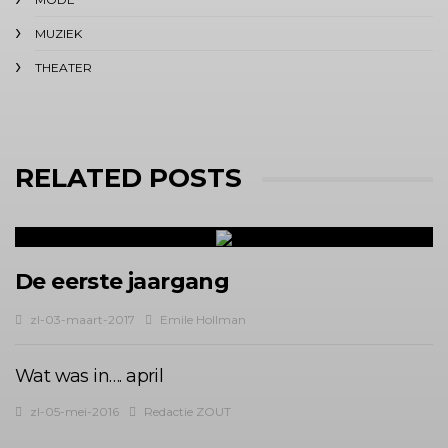
MUZIEK
THEATER
RELATED POSTS
De eerste jaargang
zl-03-maart-2017
Emile Hollman
Wat was in…. april
zl-05-mei-2016
Redactie ZOUT