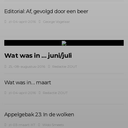
Editorial: Af, gevolgd door een beer
zl-04-april-2016
George Vogelaar
Wat was in … juni/juli
ZL-08-augustus-2016
Redactie ZOUT
Wat was in…. maart
zl-04-april-2016
Redactie ZOUT
Appelgebak 23: In de wolken
zl-03-maart-XT
Wido Smeets