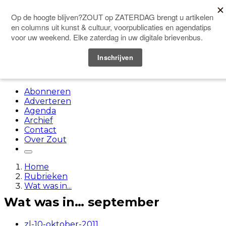
Doneer
Menu
Abonneren
Adverteren
Agenda
Archief
Contact
Over Zout
Home
Rubrieken
Wat was in...
Wat was in… september
zl-10-oktober-2011