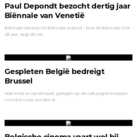
Paul Depondt bezocht dertig jaar
Biënnale van Venetië
Biënnale Venetië De Biënnale is dood – leve de Biënnale Ook
dit jaar, zegt de nie…
Gespleten België bedreigt
Brussel
Wat moet er van Brussel, gelegen op de cultuurgrens tussen
noord en zuid, worden al…
Belgische cinema vaart wel bij