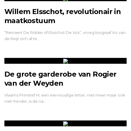
Willem Elsschot, revolutionair in
maatkostuum
“Reinaert De Ridder of Elsschot De Vos”, vroeg biograaf Vic van
de Reijt zich af te…
De grote garderobe van Rogier
van der Weyden
Vlaams Primitief M, een eenvoudige letter, niet meer maar ook
niet minder, is de na…