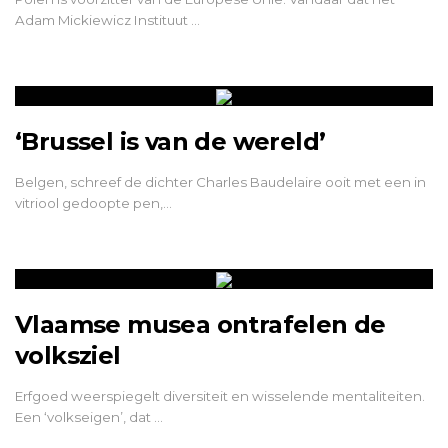
Adam Mickiewicz Instituut …
‘Brussel is van de wereld’
Belgen, schreef de dichter Charles Baudelaire ooit met een in
vitriool gedoopte pen,…
Vlaamse musea ontrafelen de
volksziel
Erfgoed weerspiegelt diversiteit en wisselende mentaliteiten.
Een ‘volkseigen’, dat …