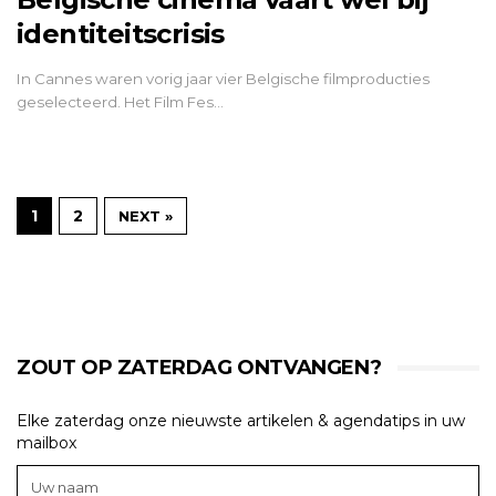
identiteitscrisis
In Cannes waren vorig jaar vier Belgische filmproducties
geselecteerd. Het Film Fes…
1
2
NEXT »
ZOUT OP ZATERDAG ONTVANGEN?
Elke zaterdag onze nieuwste artikelen & agendatips in uw
mailbox