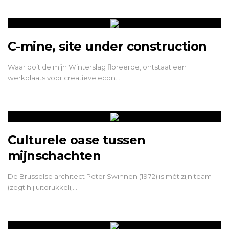
C-mine, site under construction
Waar ooit de mijn Winterslag floreerde, ontstaat een
werkplaats voor creatieve econ…
Culturele oase tussen
mijnschachten
De Brusselse architect Peter Swinnen (1972) is mét zijn team
(zegt hij uitdrukkelij…